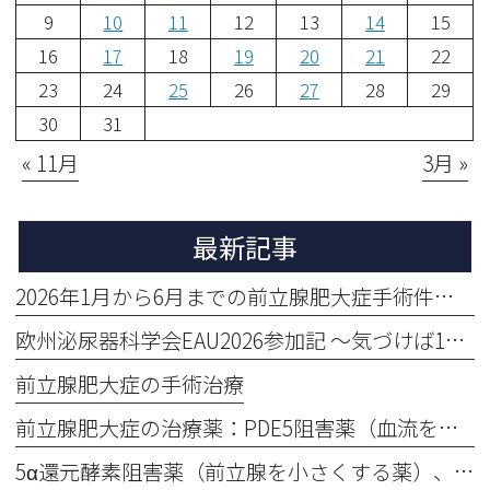
9
10
11
12
13
14
15
16
17
18
19
20
21
22
23
24
25
26
27
28
29
30
31
« 11月
3月 »
最新記事
2026年1月から6月までの前立腺肥大症手術件数をお知らせします。113 BPH Procedures Performed in the First Half of 2026
欧州泌尿器科学会EAU2026参加記 〜気づけば1か月、そしてまだ余韻の中〜
前立腺肥大症の手術治療
前立腺肥大症の治療薬：PDE5阻害薬（血流を良くして症状改善）、③ PDE5 Inhibitors
5α還元酵素阻害薬（前立腺を小さくする薬）、5α-Reductase Inhibitors