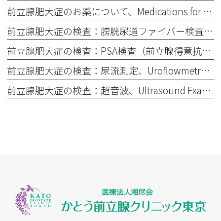
前立腺肥大症のお薬について、Medications for Benign Prostatic Hyperplasia (BPH)
前立腺肥大症の検査：膀胱尿道ファイバー検査、Cystoscopy for Benign Prostatic Hyperplasia (BPH)
前立腺肥大症の検査：PSA検査（前立腺得意抗原：血液検査）What Is a PSA Test? (Blood Test for the Prostate)）とは？、
前立腺肥大症の検査：尿流測定、Uroflowmetry (Urine Flow Test)
前立腺肥大症の検査：超音波、Ultrasound Examination (Ultrasound Scan)