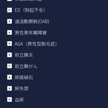
ED（勃起不全）
過活動膀胱(OAB)
男性更年期障害
AGA（男性型脱毛症）
前立腺炎
前立腺がん
尿路結石
尿失禁
血尿