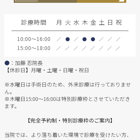
診療時間
月
火
水
木
金
土
日
祝
10:00～16:00
／
●
／
●
●
／
／
／
15:00～18:00
／
／
／
／
／
／
／
／
●
：加藤 忍院長
【休診日】月曜・土曜・日曜・祝日
※水曜日は手術日のため、外来診療は行っておりませ
ん。
※木曜日15:00～16:00は特別診療枠とさせていただき
ます。
【完全予約制・特別診療枠のご案内】
当院では、より落ち着いた環境で診療を受けたい方、