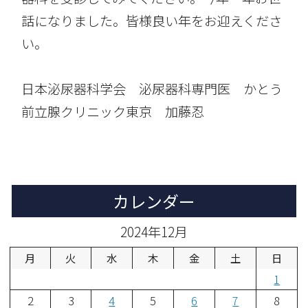
話になりました。皆様良い年をお迎えくださ
い。
日本泌尿器科学会 泌尿器科専門医 かとう
前立腺クリニック東京 加藤忍
カレンダー
2024年12月
月
火
水
木
金
土
日
1
2
3
4
5
6
7
8