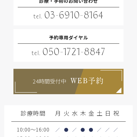
診療・手術のお問い合わせ
03-6910-8164
tel.
予約専用ダイヤル
050-1721-8847
tel.
24時間受付中
WEB予約
診療時間
月
火
水
木
金
土
日
祝
10:00～16:00
／
●
／
●
●
／
／
／