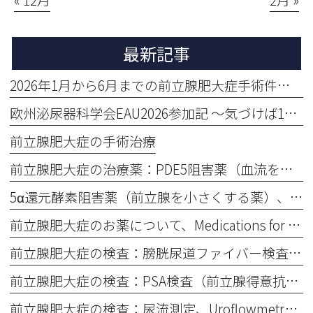
« 12月
2月 »
最新記事
2026年1月から6月までの前立腺肥大症手術件数をお知らせします。113 BPH Procedures Performed in the First Half of 2026
欧州泌尿器科学会EAU2026参加記 〜気づけば1か月、そしてまだ余韻の中〜
前立腺肥大症の手術治療
前立腺肥大症の治療薬：PDE5阻害薬（血流を良くして症状改善）、③ PDE5 Inhibitors
5α還元酵素阻害薬（前立腺を小さくする薬）、5α-Reductase Inhibitors
前立腺肥大症のお薬について、Medications for Benign Prostatic Hyperplasia (BPH)
前立腺肥大症の検査：膀胱尿道ファイバー検査、Cystoscopy for Benign Prostatic Hyperplasia (BPH)
前立腺肥大症の検査：PSA検査（前立腺得意抗原：血液検査）What Is a PSA Test? (Blood Test for the Prostate)）とは？、
前立腺肥大症の検査：尿流測定、Uroflowmetry (Urine Flow Test)