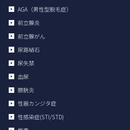
AGA（男性型脱毛症）
前立腺炎
前立腺がん
尿路結石
尿失禁
血尿
膀胱炎
性器カンジタ症
性感染症(STI/STD)