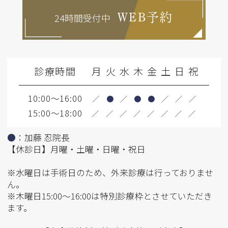
24時間受付中
WEB予約
診療時間
月
火
水
木
金
土
日
祝
10:00～16:00
／
●
／
●
●
／
／
／
15:00～18:00
／
／
／
／
／
／
／
／
●
：加藤 忍院長
【休診日】月曜・土曜・日曜・祝日
※水曜日は手術日のため、外来診療は行っておりませ
ん。
※木曜日15:00～16:00は特別診療枠とさせていただき
ます。