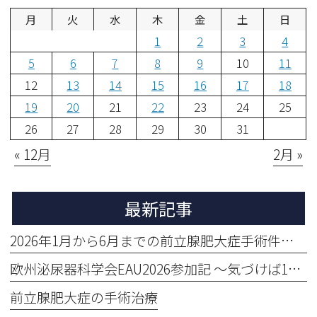
月
火
水
木
金
土
日
1
2
3
4
5
6
7
8
9
10
11
12
13
14
15
16
17
18
19
20
21
22
23
24
25
26
27
28
29
30
31
« 12月
2月 »
最新記事
2026年1月から6月までの前立腺肥大症手術件数をお知らせします。113 BPH Procedures Performed in the First Half of 2026
欧州泌尿器科学会EAU2026参加記 〜気づけば1か月、そしてまだ余韻の中〜
前立腺肥大症の手術治療