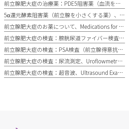
前立腺肥大症の治療薬：PDE5阻害薬（血流を良くして症状改善）、③ PDE5 Inhibitors
5α還元酵素阻害薬（前立腺を小さくする薬）、5α-Reductase Inhibitors
前立腺肥大症のお薬について、Medications for Benign Prostatic Hyperplasia (BPH)
前立腺肥大症の検査：膀胱尿道ファイバー検査、Cystoscopy for Benign Prostatic Hyperplasia (BPH)
前立腺肥大症の検査：PSA検査（前立腺得意抗原：血液検査）What Is a PSA Test? (Blood Test for the Prostate)）とは？、
前立腺肥大症の検査：尿流測定、Uroflowmetry (Urine Flow Test)
前立腺肥大症の検査：超音波、Ultrasound Examination (Ultrasound Scan)