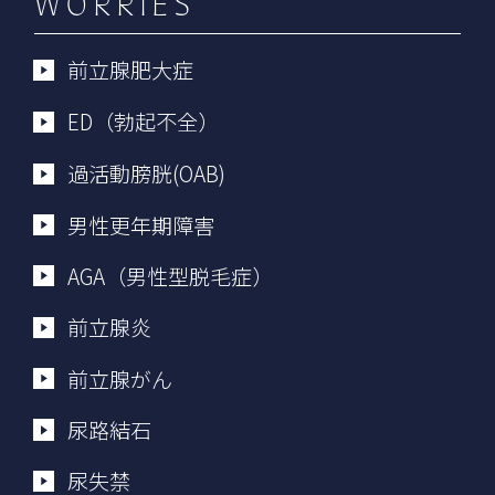
WORRIES
前立腺肥大症
ED（勃起不全）
過活動膀胱(OAB)
男性更年期障害
AGA（男性型脱毛症）
前立腺炎
前立腺がん
尿路結石
尿失禁